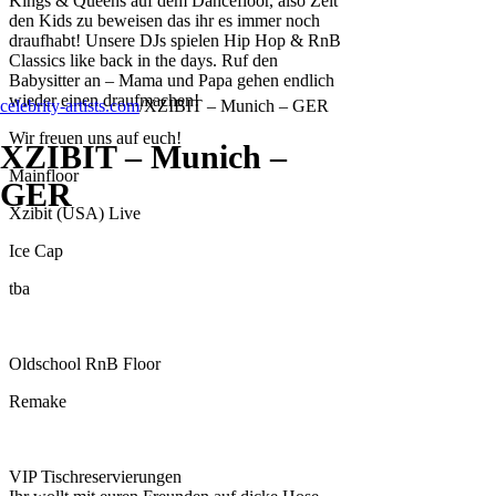
Kings & Queens auf dem Dancefloor, also Zeit
den Kids zu beweisen das ihr es immer noch
draufhabt! Unsere DJs spielen Hip Hop & RnB
Classics like back in the days. Ruf den
Babysitter an – Mama und Papa gehen endlich
wieder einen draufmachen!
celebrity-artists.com
/
XZIBIT – Munich – GER
Wir freuen uns auf euch!
XZIBIT – Munich –
Mainfloor
GER
Xzibit (USA) Live
Ice Cap
tba
Oldschool RnB Floor
Remake
VIP Tischreservierungen