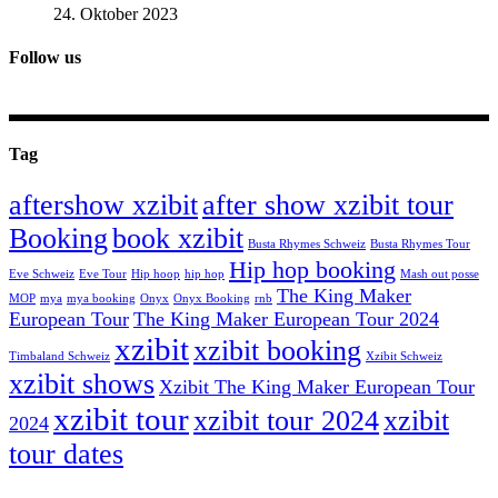
24. Oktober 2023
Follow us
Tag
aftershow xzibit
after show xzibit tour
Booking
book xzibit
Busta Rhymes Schweiz
Busta Rhymes Tour
Hip hop booking
Eve Schweiz
Eve Tour
Hip hoop
hip hop
Mash out posse
The King Maker
MOP
mya
mya booking
Onyx
Onyx Booking
rnb
European Tour
The King Maker European Tour 2024
xzibit
xzibit booking
Timbaland Schweiz
Xzibit Schweiz
xzibit shows
Xzibit The King Maker European Tour
xzibit tour
xzibit tour 2024
xzibit
2024
tour dates